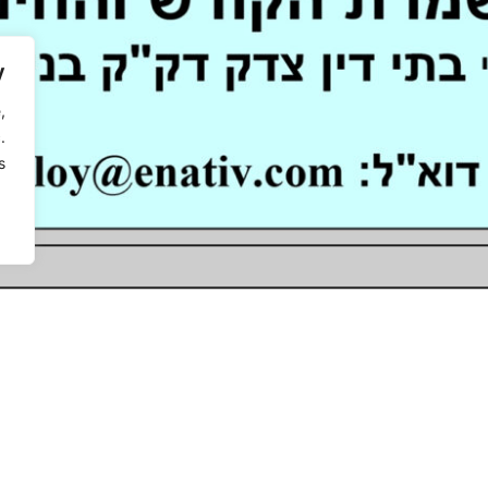
y
,
.
.