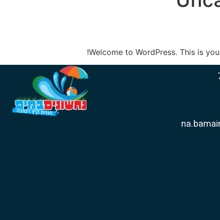
Welcome to WordPress. This is your fi
7
na.bama